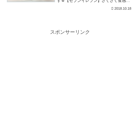
すｗ【セブンイレブン】ざくざく食感チ
ョコもこのレビューシュークリームのチ
2018.10.18
ョコレートバージョンっといった感じの
スイーツです。商品の値段は、150円（税
込162円）です。も...
スポンサーリンク