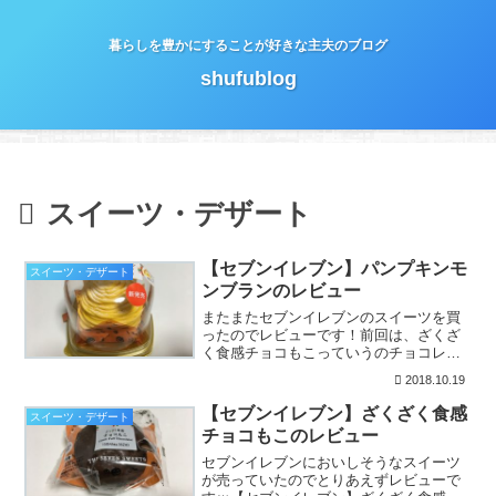
暮らしを豊かにすることが好きな主夫のブログ
shufublog
スイーツ・デザート
【セブンイレブン】パンプキンモ
スイーツ・デザート
ンブランのレビュー
またまたセブンイレブンのスイーツを買
ったのでレビューです！前回は、ざくざ
く食感チョコもこっていうのチョコレー
トのシュークリームみたいなやつを食べ
2018.10.19
ましたｗ今回は、かぼちゃのケーキで
す！【セブンイレブン】パンプキンモン
【セブンイレブン】ざくざく食感
スイーツ・デザート
ブランのレビューかぼちゃを...
チョコもこのレビュー
セブンイレブンにおいしそうなスイーツ
が売っていたのでとりあえずレビューで