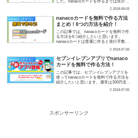
した。nanacoカードを作るまでは良かっ
たのですが、税金はずっと支払っていま
2018.09.03
せんでした！カード作った意味がありま
せんよね・・・ｗ納付期限がギリギリに
nanacoカードを無料で作る方法
nanaco（ナナコ）
なってしまい...
まとめ！6つの方法を紹介！
この記事では、nanacoカードを無料で作
る方法を6つ紹介したいと思います。
nanacoカードは普通に作ると発行手数料
が300円かかります！お得に便利に買い物
2018.07.06
するためのnanacoカードですが、せっか
く作るんだったら発行手数料も無料で作
セブンイレブンアプリでnanaco
nanaco（ナナコ）
りた...
カードを無料で作る方法！
この記事では、セブンイレブンアプリを
使ってnanacoカードを無料で作る方法を
紹介したいと思います。通常は300円支払
って作るnanacoカードですが、無料で作
2018.07.05
れたら嬉しいですよね！それではさっそ
く手順を紹介していきたいと思います！
セブン-...
スポンサーリンク