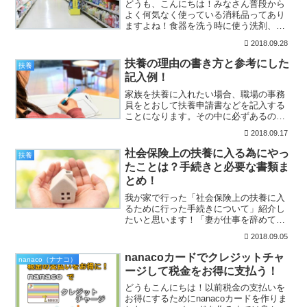
どうも、こんにちは！みなさん普段から
よく何気なく使っている消耗品ってあり
ますよね！食器を洗う時に使う洗剤、手
を洗う時のハンドソープ！洗濯する時に
2018.09.28
使う洗濯用の洗剤や柔軟剤。他にも整髪
料や女性の方なら化粧品など、たくさん
扶養の理由の書き方と参考にした
扶養
の消耗品を生活の中で使っ...
記入例！
家族を扶養に入れたい場合、職場の事務
員をとおして扶養申請書などを記入する
ことになります。その中に必ずあるの
が、「扶養しなければならない理由」や
2018.09.17
「今までの生計状況」の説明についてで
す。この扶養の理由については、扶養認
社会保険上の扶養に入る為にやっ
扶養
定審査に判断される重要な内...
たことは？手続きと必要な書類ま
とめ！
我が家で行った「社会保険上の扶養に入
るために行った手続きについて」紹介し
たいと思います！「妻が仕事を辞めて、
夫の扶養に入る」「夫が仕事を辞めて、
2018.09.05
妻の扶養に入る」という方の参考になる
お話です。・社会保険上の扶養に入るま
nanacoカードでクレジットチャ
nanaco（ナナコ）
でにどのような手順があっ...
ージして税金をお得に支払う！
どうもこんにちは！以前税金の支払いを
お得にするためにnanacoカードを作りま