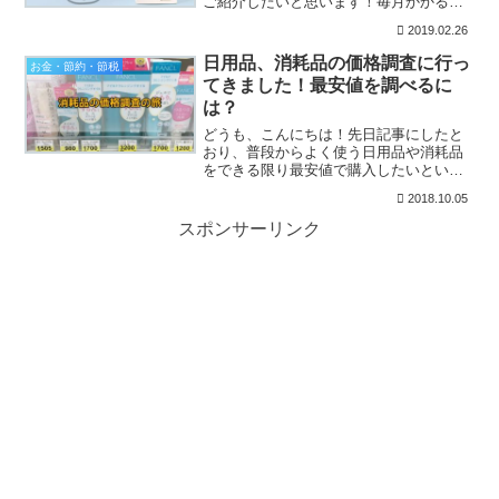
ご紹介したいと思います！毎月かかる支
出を減らして少しでも家計が楽になると
2019.02.26
良いですよね！我が家では結果的に年間
で10万円！月額で8,300円くらいの節約効
日用品、消耗品の価格調査に行っ
お金・節約・節税
果を得ることがで...
てきました！最安値を調べるに
は？
どうも、こんにちは！先日記事にしたと
おり、普段からよく使う日用品や消耗品
をできる限り最安値で購入したいという
ケチな思いからｗウェルシアなどの実店
2018.10.05
舗に価格調査に行ってきました。実店舗
に価格調査に行くことで、感じたことが
スポンサーリンク
あったので記事にしてみた...