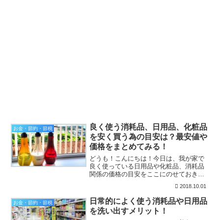
良く使う消耗品、日用品、化粧品
お金・節約・節税
を安く買う為の目安は？最安値や
価格をまとめてみる！
どうも！こんにちは！今日は、我が家で
良く使っている日用品や化粧品、消耗品
関係の価格の目安をここにのせておきた
いと思います。目安を把握しておくこと
2018.10.01
でのメリットについては、こないだ考え
てみました。ということで、買い物に行
日常的によく使う消耗品や日用品
お金・節約・節税
った時に安い値段でお目当...
を洗い出すメリット！