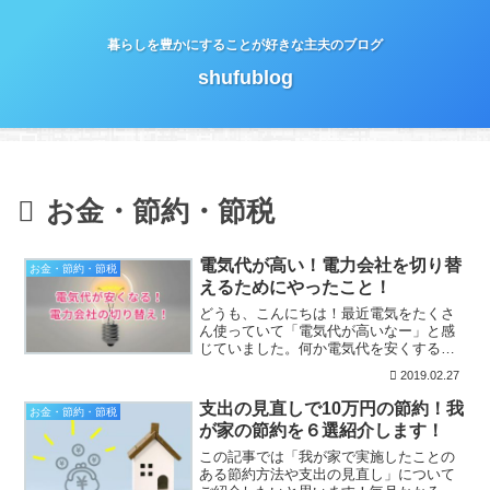
暮らしを豊かにすることが好きな主夫のブログ
shufublog
お金・節約・節税
電気代が高い！電力会社を切り替
お金・節約・節税
えるためにやったこと！
どうも、こんにちは！最近電気をたくさ
ん使っていて「電気代が高いなー」と感
じていました。何か電気代を安くする方
法はないかと探していたところ「電力会
2019.02.27
社を他社に切り替えるという方法」にた
どり着きました！結果的に我が家では電
支出の見直しで10万円の節約！我
お金・節約・節税
力会社を「東京電力」から...
が家の節約を６選紹介します！
この記事では「我が家で実施したことの
ある節約方法や支出の見直し」について