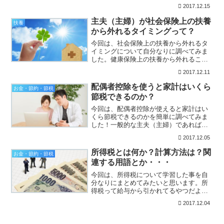
ている人には年賀状を毎年送っているの
2017.12.15
ですが、2016年の元旦用までは、コンビ
ニや本屋で買える500円くらいの年賀状イ
主夫（主婦）が社会保険上の扶養
扶養
ラスト収録...
から外れるタイミングって？
今回は、社会保険上の扶養から外れるタ
イミングについて自分なりに調べてみま
した。健康保険上の扶養から外れること
で、国民健康保険料と国民年金保険料が
2017.12.11
かかってしまうのは、家計にとってとて
も大きいですからね！この社会保険上の
配偶者控除を使うと家計はいくら
お金・節約・節税
扶養については、社会保険...
節税できるのか？
今回は、配偶者控除が使えると家計はい
くら節税できるのかを簡単に調べてみま
した！一般的な主夫（主婦）であれば、
この辺の知識はしっかり身につけておき
2017.12.05
たいですよね！国税庁のHP（タックスア
ンサー）や分かりやすいサイトを見て勉
所得税とは何か？計算方法は？関
お金・節約・節税
強したいと思います。そ...
連する用語とか・・・
今回は、所得税について学習した事を自
分なりにまとめてみたいと思います。所
得税って給与から引かれてるやつだよな
ー？よく知らねーぞっ！っていう方がい
2017.12.04
れば、すこーしだけ参考になるかもしれ
ません。まぁ私は、所得なんて全然ない
んですけどねー（笑）今後...