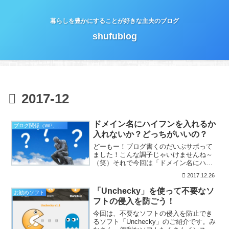
暮らしを豊かにすることが好きな主夫のブログ
shufublog
2017-12
ドメイン名にハイフンを入れるか
ブログ関係（WP、他）
入れないか？どっちがいいの？
どーもー！ブログ書くのだいぶサボって
ました！こんな調子じゃいけませんね～
（笑）それで今回は「ドメイン名にハイ
フンを入れるか入れないか」についての
2017.12.26
お話です！最近、ちょっと新しいサイト
作ってみようかなって思っているんです
「Unchecky」を使って不要なソ
お勧めソフト
よね。この「shufub...
フトの侵入を防ごう！
今回は、不要なソフトの侵入を防止でき
るソフト「Unchecky」のご紹介です。み