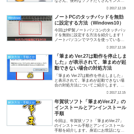
なさん、便利なソフトたくさんインスト
ールしてますか？目的のソフトをインス
2017.12.19
トールしたら不要なソフトや怪しいソフ
トが一緒にインストールされてしまった
ノートPCのタッチパッドを無効
Windows
経験はないでしょ...
に設定する方法（Windows10）
今回はHP製ノートパソコンのタッチパッ
ドを無効に設定する方法を紹介します！
ノートパソコンでマウスを使っている人
は、キーボードをタイプする時にタッチ
2017.12.16
パッドに触れてしまってカーソルが意図
せず動いてしまったりと不便に感じるこ
「筆まめ Ver.27は動作を停止しま
解決方法・手順とか
とがあります。そんな時...
した」が表示されて、筆まめが起
動できない場合の対処方法
「筆まめ Ver.27は動作を停止しました」
と表示されて、筆まめが起動できない場
合の対処方法についてご紹介します。今
年も年賀状を作成する季節がやってきま
2017.12.15
した！！！年賀状のことを考え出すと今
年も終わりなんだなーって感じますね。
年賀状ソフト「筆まめVer.27」の
解決方法・手順とか
スマートフォンや...
インストールとアンインストール
手順
今回は、年賀状ソフト「筆まめVer.27」
のインストール手順とアンインストール
手順を紹介します。身近にお世話になっ