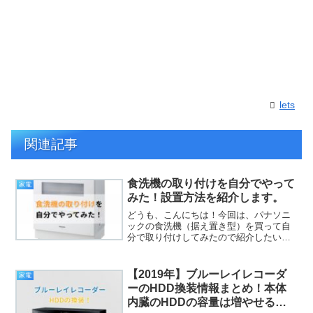
lets
関連記事
食洗機の取り付けを自分でやって
家電
みた！設置方法を紹介します。
どうも、こんにちは！今回は、パナソニ
ックの食洗機（据え置き型）を買って自
分で取り付けしてみたので紹介したいと
思います。食洗機の取り付け作業は、水
道の知識がないと難しいのかなと思いま
したが、素人の私でも食洗機を自分で取
【2019年】ブルーレイレコーダ
家電
り付けることができました...
ーのHDD換装情報まとめ！本体
内臓のHDDの容量は増やせるの