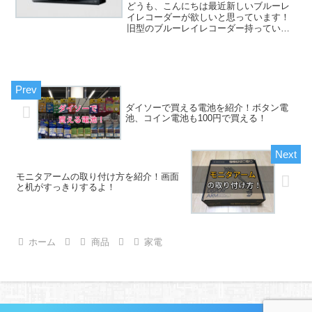
か？
どうも、こんにちは最近新しいブルーレ
イレコーダーが欲しいと思っています！
旧型のブルーレイレコーダー持っている
んですけど、旧型タイプは外付けHDDが
付けられないので、録画する容量を増や
すことができいません！録画しては削除
を繰り返す作業は、めっ...
ダイソーで買える電池を紹介！ボタン電
池、コイン電池も100円で買える！
モニタアームの取り付け方を紹介！画面
と机がすっきりするよ！
ホーム
商品
家電