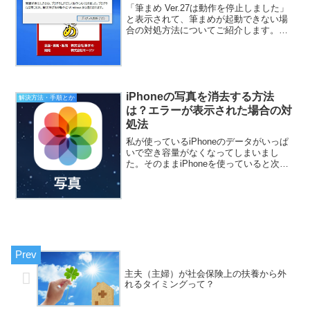
「筆まめ Ver.27は動作を停止しました」
と表示されて、筆まめが起動できない場
合の対処方法についてご紹介します。今
年も年賀状を作成する季節がやってきま
した！！！年賀状のことを考え出すと今
年も終わりなんだなーって感じますね。
スマートフォンや...
iPhoneの写真を消去する方法
解決方法・手順とか
は？エラーが表示された場合の対
処法
私が使っているiPhoneのデータがいっぱ
いで空き容量がなくなってしまいまし
た。そのままiPhoneを使っていると次の
メッセージが表示されるようになりまし
た。iPhoneのストレージがいっぱいです
と表示されるiPhoneのストレージがいっ
ぱ...
主夫（主婦）が社会保険上の扶養から外
れるタイミングって？