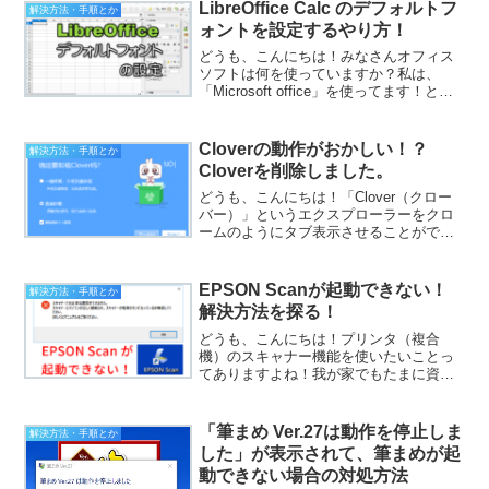
ラウドサービスを利用して家計簿をつけ
LibreOffice Calc のデフォルトフ
解決方法・手順とか
ています！機能は色々...
ォントを設定するやり方！
どうも、こんにちは！みなさんオフィス
ソフトは何を使っていますか？私は、
「Microsoft office」を使ってます！と言
いたいところなんですが、今は
「LibreOffice」を使っています！無料で
使えて便利なオフィスソフトですよね！
Cloverの動作がおかしい！？
解決方法・手順とか
Li...
Cloverを削除しました。
どうも、こんにちは！「Clover（クロー
バー）」というエクスプローラーをクロ
ームのようにタブ表示させることができ
る便利なソフトをインストールしてみた
のですが、私が使っているWindows10の
環境では、動作が不安定だった為、この
EPSON Scanが起動できない！
解決方法・手順とか
ソフトを結...
解決方法を探る！
どうも、こんにちは！プリンタ（複合
機）のスキャナー機能を使いたいことっ
てありますよね！我が家でもたまに資料
をスキャンしたりするのですが、以下の
エラーが出て「EPSON Scan」が起動で
ない問題が発生しました！このままスキ
「筆まめ Ver.27は動作を停止しま
解決方法・手順とか
ャナが使えないと不...
した」が表示されて、筆まめが起
動できない場合の対処方法