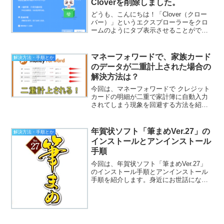
Cloverを削除しました。
どうも、こんにちは！「Clover（クロー
バー）」というエクスプローラーをクロ
ームのようにタブ表示させることができ
る便利なソフトをインストールしてみた
のですが、私が使っているWindows10の
環境では、動作が不安定だった為、この
マネーフォワードで、家族カード
解決方法・手順とか
ソフトを結...
のデータが二重計上された場合の
解決方法は？
今回は、マネーフォワードで クレジット
カードの明細が二重で家計簿に自動入力
されてしまう現象を回避する方法を紹介
したいと思います。どうもこんにちは！
我が家では、 マネーフォワードというク
ラウドサービスを利用して家計簿をつけ
年賀状ソフト「筆まめVer.27」の
解決方法・手順とか
ています！機能は色々...
インストールとアンインストール
手順
今回は、年賀状ソフト「筆まめVer.27」
のインストール手順とアンインストール
手順を紹介します。身近にお世話になっ
ている人には年賀状を毎年送っているの
ですが、2016年の元旦用までは、コンビ
ニや本屋で買える500円くらいの年賀状イ
ラスト収録...