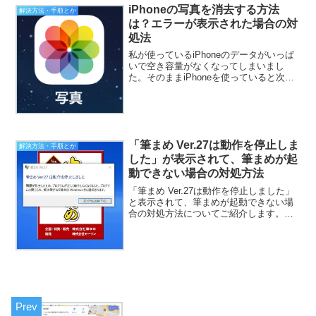
iPhoneの写真を消去する方法
解決方法・手順とか
は？エラーが表示された場合の対
処法
私が使っているiPhoneのデータがいっぱ
いで空き容量がなくなってしまいまし
た。そのままiPhoneを使っていると次の
メッセージが表示されるようになりまし
た。iPhoneのストレージがいっぱいです
と表示されるiPhoneのストレージがいっ
ぱ...
「筆まめ Ver.27は動作を停止しま
解決方法・手順とか
した」が表示されて、筆まめが起
動できない場合の対処方法
「筆まめ Ver.27は動作を停止しました」
と表示されて、筆まめが起動できない場
合の対処方法についてご紹介します。今
年も年賀状を作成する季節がやってきま
した！！！年賀状のことを考え出すと今
年も終わりなんだなーって感じますね。
スマートフォンや...