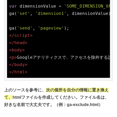
var
 dimensionValue = 
'SOME_DIMENSION_VALU
ga(
'set'
, 
'dimension1'
, dimensionValue);

ga(
'send'
, 
'pageview'
</
script
>
</
head
>
<
body
>
<
p
>
Googleアナリティクスで、アクセスを除外する設
</
body
>
</
html
>
上のソースを参考に、
次の個所を自分の情報に置き換え
て、
htmlファイルを作成してください。ファイル名は、
好きな名前で大丈夫です。（例：ga-exclude.html）