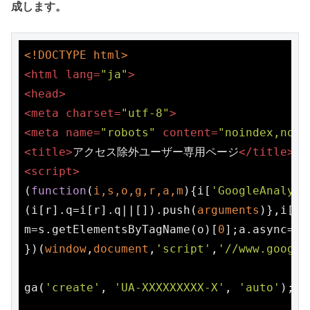
成します。
<!DOCTYPE html>
<
html
lang
=
"ja"
>
<
head
>
<
meta
charset
=
"utf-8"
>
<
meta
name
=
"robots"
content
=
"noindex,nofo
<
title
>
アクセス除外ユーザー専用ページ
</
title
>
<
script
>
(
function
(
i,s,o,g,r,a,m
)
{i[
'GoogleAnalyti
(i[r].q=i[r].q||[]).push(
arguments
)},i[r]
m=s.getElementsByTagName(o)[
0
];a.async=
1
;
})(
window
,
document
,
'script'
,
'//www.google
ga(
'create'
, 
'UA-XXXXXXXXX-X'
, 
'auto'
);
