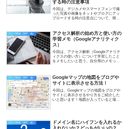
する時の注意事項
今回は、デジカメやスマートフォンで撮
った写真や画像をネットやブログにアッ
プロードする時の注意点について、簡単
に調べてみたのでメモしたいと思いま
す。えっ？そんなことあるの？っと思っ
た人は、要注意ですよ！（ニッコリ）デ
アクセス解析の始め方と使い方の
ブログ関係（WP、他）
ジカメ、スマフォで撮った写...
学習メモ（Googleアナリティク
ス）
今回は、アクセス解析（Googleアナリテ
ィクスの使い方）について学習したこと
をメモしたいと思う。自分用のメモって
感じなので、これ見て参考になった人が
いればラッキーって感じです！アクセス
解析って今までに少しやったことあるの
Googleマップの地図をブログや
ブログ関係（WP、他）
ですが、難しくて良...
サイトに表示させる方法！
今回は、Googleマップの地図をブログや
サイトに表示させるやり方をご紹介した
いと思います！地図が入っていると場所
の説明が分かりやすいですよね！それで
は、やり方を説明したいと思います。
Googleマップの地図をブログやサイトに
表示させる方法...
ドメイン名にハイフンを入れるか
ブログ関係（WP、他）
入れないか？どっちがいいの？