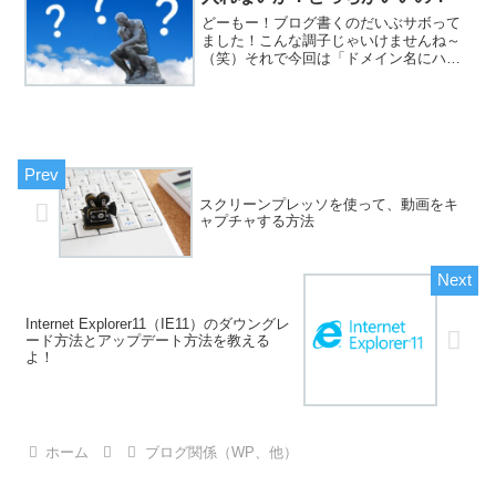
どーもー！ブログ書くのだいぶサボって
ました！こんな調子じゃいけませんね～
（笑）それで今回は「ドメイン名にハイ
フンを入れるか入れないか」についての
お話です！最近、ちょっと新しいサイト
作ってみようかなって思っているんです
よね。この「shufub...
スクリーンプレッソを使って、動画をキ
ャプチャする方法
Internet Explorer11（IE11）のダウングレ
ード方法とアップデート方法を教える
よ！
ホーム
ブログ関係（WP、他）