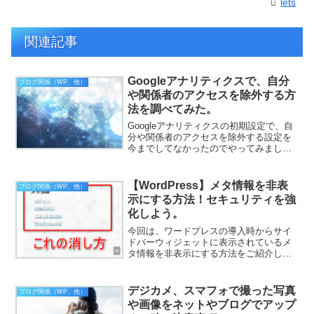
lets
関連記事
Googleアナリティクスで、自分
ブログ関係（WP、他）
や関係者のアクセスを除外する方
法を調べてみた。
Googleアナリティクスの初期設定で、自
分や関係者のアクセスを除外する設定を
今までしてなかったのでやってみまし
た！自分や関係者のアクセスって、
Googleアナリティクス導入初期状態では
カウントされちゃうんですよねー！この
【WordPress】メタ情報を非表
ブログ関係（WP、他）
ままではいかん！W...
示にする方法！セキュリティを強
化しよう。
今回は、ワードプレスの導入時からサイ
ドバーウィジェットに表示されているメ
タ情報を非表示にする方法をご紹介した
いと思います。そうそう、これです！カ
テゴリーとかアーカイブの下に表示され
ているメタ情報ってやつです。このメタ
デジカメ、スマフォで撮った写真
ブログ関係（WP、他）
情報ですが主に、ログイン...
や画像をネットやブログでアップ