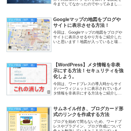
今までしてなかったのでやってみまし
た！自分や関係者のアクセスって、
Googleアナリティクス導入初期状態では
カウントされちゃうんですよねー！この
Googleマップの地図をブログや
ブログ関係（WP、他）
ままではいかん！W...
サイトに表示させる方法！
今回は、Googleマップの地図をブログや
サイトに表示させるやり方をご紹介した
いと思います！地図が入っていると場所
の説明が分かりやすいですよね！それで
は、やり方を説明したいと思います。
Googleマップの地図をブログやサイトに
表示させる方法...
【WordPress】メタ情報を非表
ブログ関係（WP、他）
示にする方法！セキュリティを強
化しよう。
今回は、ワードプレスの導入時からサイ
ドバーウィジェットに表示されているメ
タ情報を非表示にする方法をご紹介した
いと思います。そうそう、これです！カ
テゴリーとかアーカイブの下に表示され
ているメタ情報ってやつです。このメタ
サムネイル付き、ブログカード形
ブログ関係（WP、他）
情報ですが主に、ログイン...
式のリンクを作成する方法
ブログを始めて間もないため、ワードプ
レスやプラグイン、ブログ作成について
色々と勉強しているところでございま