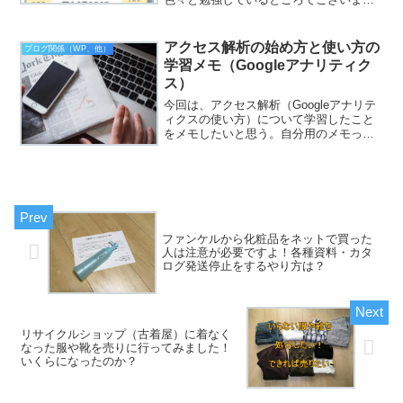
す。そんな中、ネットサーフィンをして
いると皆さんのブログで、リンクがカッ
コよくリッチに表示されているではあり
アクセス解析の始め方と使い方の
ブログ関係（WP、他）
ませんか！？サムネイル付き...
学習メモ（Googleアナリティク
ス）
今回は、アクセス解析（Googleアナリテ
ィクスの使い方）について学習したこと
をメモしたいと思う。自分用のメモって
感じなので、これ見て参考になった人が
いればラッキーって感じです！アクセス
解析って今までに少しやったことあるの
ですが、難しくて良...
ファンケルから化粧品をネットで買った
人は注意が必要ですよ！各種資料・カタ
ログ発送停止をするやり方は？
リサイクルショップ（古着屋）に着なく
なった服や靴を売りに行ってみました！
いくらになったのか？