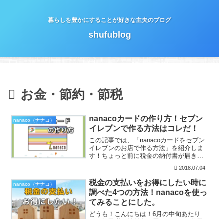
暮らしを豊かにすることが好きな主夫のブログ
shufublog
お金・節約・節税
nanacoカードの作り方！セブン
nanaco（ナナコ）
イレブンで作る方法はコレだ！
この記事では、「nanacoカードをセブン
イレブンのお店で作る方法」を紹介しま
す！ちょっと前に税金の納付書が届きま
した。この先もずっと支払っていくこと
2018.07.04
になる税金ですが、少しでもお得に支払
う方法はないのか簡単に調べてみたんで
税金の支払いをお得にしたい時に
nanaco（ナナコ）
すよね！それが前回...
調べた4つの方法！nanacoを使っ
てみることにした。
どうも！こんにちは！6月の中旬あたり