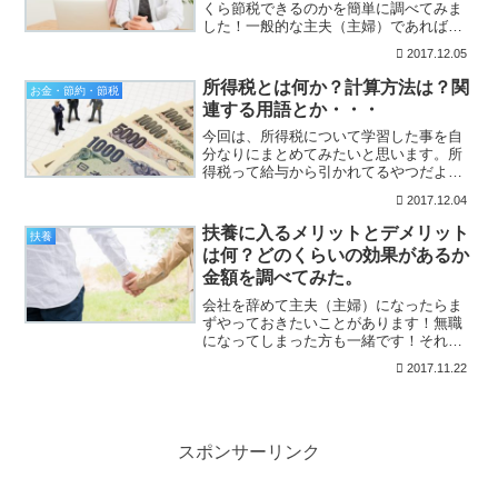
くら節税できるのかを簡単に調べてみま
した！一般的な主夫（主婦）であれば、
この辺の知識はしっかり身につけておき
2017.12.05
たいですよね！国税庁のHP（タックスア
ンサー）や分かりやすいサイトを見て勉
所得税とは何か？計算方法は？関
お金・節約・節税
強したいと思います。そ...
連する用語とか・・・
今回は、所得税について学習した事を自
分なりにまとめてみたいと思います。所
得税って給与から引かれてるやつだよな
ー？よく知らねーぞっ！っていう方がい
2017.12.04
れば、すこーしだけ参考になるかもしれ
ません。まぁ私は、所得なんて全然ない
扶養に入るメリットとデメリット
扶養
んですけどねー（笑）今後...
は何？どのくらいの効果があるか
金額を調べてみた。
会社を辞めて主夫（主婦）になったらま
ずやっておきたいことがあります！無職
になってしまった方も一緒です！それ
は、生計を共にしている方の社会保険上
2017.11.22
の扶養に入れてもらうことです！扶養に
は、社会保険上の扶養と所得税上の扶養
があります。今回は、社会保...
スポンサーリンク