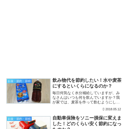
飲み物代を節約したい！水や麦茶
お金・節約・節税
にするといくらになるのか？
毎日何気なく水分補給していますが、み
なさんはいつも何を飲んでいますか？我
が家では、麦茶を作って飲むようにして
います！水を入れて作るのと容器を洗う
2018.05.12
手間はありますが、健康に良いし節約に
もなるのでお勧めです。たまには炭酸も
自動車保険をソニー損保に変えま
お金・節約・節税
飲みたくなるので、その時...
した！どのくらい安く節約になっ