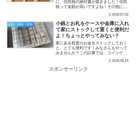
に、住民税の納付書が届きました！住民
税って金額が高いですよね！その他にも
固定資産税、所得税、自動車税、国民健
2018.07.02
康保険料、国民年金保険料など・・・年
間をとおしてたくさんの税金の支払いが
小銭とお札をケースや金庫に入れ
お金・節約・節税
あります。合計すると、と...
て家にストックして置くと便利だ
よ！ちょっとやってみない？
家にある程度のお金をストックしておく
と、とても便利です！みなさんもやって
みませんか？この記事では、コインケー
スや家庭用の手提げ金庫を使って日常の
2018.05.14
生活に役立てる方法をご紹介したいと思
います。どんな時に役立つかっ
スポンサーリンク
て・・・？あっ！今日習い事の集金...