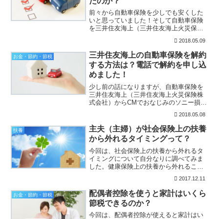
たのか？
前々から自動車保険を少しでも安くした
いと思っていました！そして自動車保険
を三井住友海上（三井住友海上火災保険
株式会社）からソニー損保（ソニー損害
2018.05.09
保険株式会社）に変更してみました。そ
の結果、ダイレクト型の自動車保険とい
三井住友海上の自動車保険を解約
お金・節約・節税
うこともあり保険料を安く...
する方法は？電話で解約を申し込
めました！
少し前の話になりますが、自動車保険を
三井住友海上（三井住友海上火災保険株
式会社）からCMでおなじみのソニー損保
（ソニー損害保険株式会社）に変更しま
2018.05.08
した。私はディーラーの代理店経由で三
井住友海上に入っていたのですが、ディ
主夫（主婦）が社会保険上の扶養
扶養
ーラー（代理店）の担当...
から外れるタイミングって？
今回は、社会保険上の扶養から外れるタ
イミングについて自分なりに調べてみま
した。健康保険上の扶養から外れること
で、国民健康保険料と国民年金保険料が
2017.12.11
かかってしまうのは、家計にとってとて
も大きいですからね！この社会保険上の
配偶者控除を使うと家計はいくら
お金・節約・節税
扶養については、社会保険...
節税できるのか？
今回は、配偶者控除が使えると家計はい